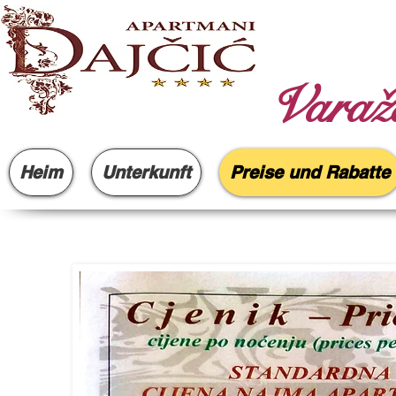
Varažd
Heim
Unterkunft
Preise und Rabatte