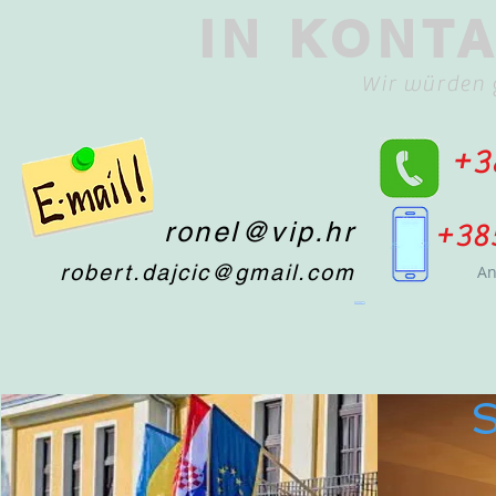
IN KONT
Wir würden 
+3
ronel@vip.hr
+38
robert.dajcic@gmail.com
An
S