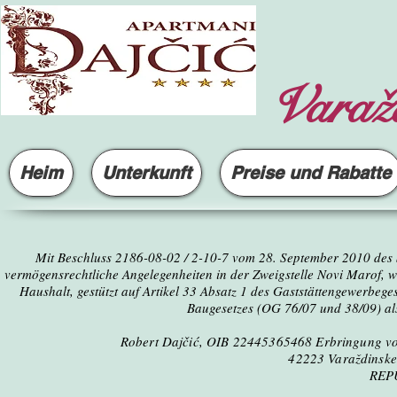
Varažd
Heim
Unterkunft
Preise und Rabatte
Mit Beschluss 2186-08-02 / 2-10-7 vom 28. September 2010 des S
vermögensrechtliche Angelegenheiten in der Zweigstelle Novi Marof, wi
Haushalt, gestützt auf Artikel 33 Absatz 1 des Gaststättengewerbe
Baugesetzes (OG 76/07 und 38/09) als
Robert Dajčić, OIB 22445365468 Erbringung von
42223 Varaždinske
REP